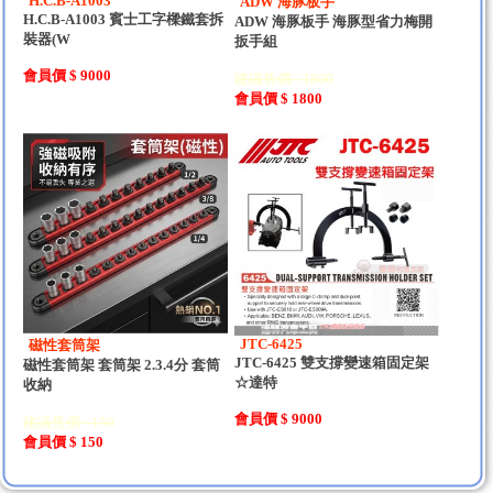
H.C.B-A1003
ADW 海豚板手
H.C.B-A1003 賓士工字樑鐵套拆
ADW 海豚板手 海豚型省力梅開
裝器(W
扳手組
會員價 $ 9000
建議售價 : 1800
會員價 $ 1800
JTC-6425
磁性套筒架
JTC-6425 雙支撐變速箱固定架
磁性套筒架 套筒架 2.3.4分 套筒
☆達特
收納
會員價 $ 9000
建議售價 : 150
會員價 $ 150