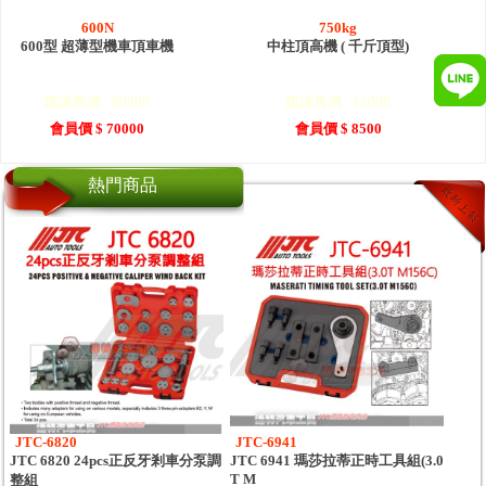
600N
750kg
600型 超薄型機車頂車機
中柱頂高機 ( 千斤頂型)
建議售價 : 80000
建議售價 : 12000
會員價 $ 70000
會員價 $ 8500
熱門商品
JTC-6820
JTC-6941
JTC 6820 24pcs正反牙剎車分泵調
JTC 6941 瑪莎拉蒂正時工具組(3.0
T M
整組