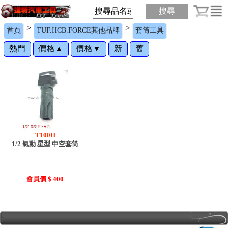
搜尋
>
>
首頁
TUF.HCB.FORCE其他品牌
套筒工具
熱門
價格▲
價格▼
新
舊
T100H
1/2 氣動 星型 中空套筒
會員價 $ 400